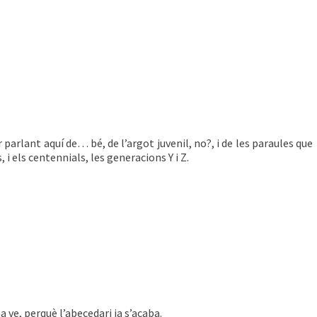
r parlant aquí de… bé, de l’argot juvenil, no?, i de les paraules que
 i els centennials, les generacions Y i Z.
ina ve, perquè l’abecedari ja s’acaba.