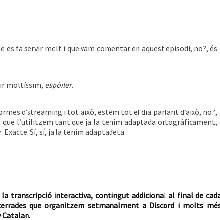
e es fa servir molt i que vam comentar en aquest episodi, no?, és
rvir moltíssim,
espòiler
.
ormes d’streaming i tot això, estem tot el dia parlant d’això, no?,
aula que l’utilitzem tant que ja la tenim adaptada ortogràficament,
-r. Exacte. Sí, sí, ja la tenim adaptadeta.
 la transcripció interactiva, contingut addicional al final de cad
les xerrades que organitzem setmanalment a Discord i molts mé
 Catalan.