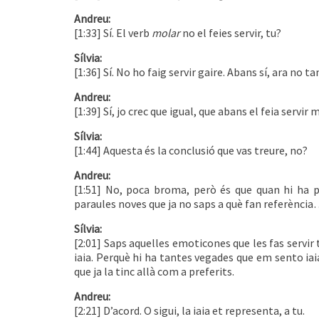
Andreu:
[1:33] Sí. El verb
molar
no el feies servir, tu?
Sílvia:
[1:36] Sí. No ho faig servir gaire. Abans sí, ara no ta
Andreu:
[1:39] Sí, jo crec que igual, que abans el feia servir
Sílvia:
[1:44] Aquesta és la conclusió que vas treure, no?
Andreu:
[1:51] No, poca broma, però és que quan hi ha 
paraules noves que ja no saps a què fan referènci
Sílvia:
[2:01] Saps aquelles emoticones que les fas servir t
iaia. Perquè hi ha tantes vegades que em sento iai
que ja la tinc allà com a preferits.
Andreu:
[2:21] D’acord. O sigui, la iaia et representa, a tu.