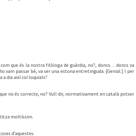
ra, com que és la nostra filòloga de guàrdia, no?, doncs… doncs va
s ho vam passar bé, va ser una estona entretinguda. [Genial.] I per
a a dia així col·loquials?
a que no és correcte, no? Vull dir, normativament en català potser
ilitza moltíssim.
coses d’aquestes.