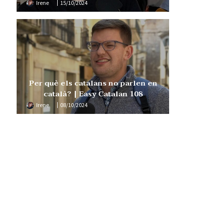
Irene
15/10/2024
Per què els catalans no parlen en
català? | Easy Catalan 108
Irene
08/10/2024