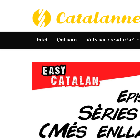
Catalannets
Inici
Qui som
Vols ser creador/a?