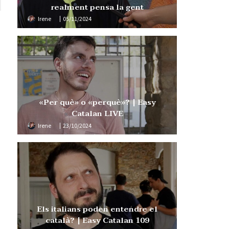
realment pensa la gent
Irene
05/11/2024
«Per què» o «perquè»? | Easy
Catalan LIVE
Irene
23/10/2024
Els italians poden entendre el
català? | Easy Catalan 109