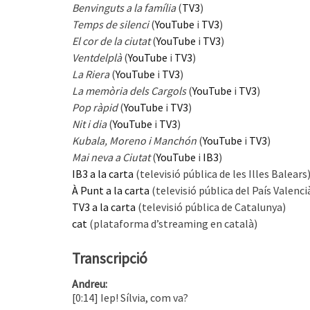
Benvinguts a la família
(
TV3
)
Temps de silenci
(
YouTube
i
TV3
)
El cor de la ciutat
(
YouTube
i
TV3
)
Ventdelplà
(
YouTube
i
TV3
)
La Riera
(
YouTube
i
TV3
)
La memòria dels Cargols
(
YouTube
i
TV3
)
Pop ràpid
(
YouTube
i
TV3
)
Nit i dia
(
YouTube
i
TV3
)
Kubala, Moreno i Manchón
(
YouTube
i
TV3
)
Mai neva a Ciutat
(
YouTube
i
IB3
)
IB3 a la carta
(televisió pública de les Illes Balears
À Punt a la carta
(televisió pública del País Valenci
TV3 a la carta
(televisió pública de Catalunya)
cat
(plataforma d’streaming en català)
Transcripció
Andreu:
[0:14] Iep! Sílvia, com va?