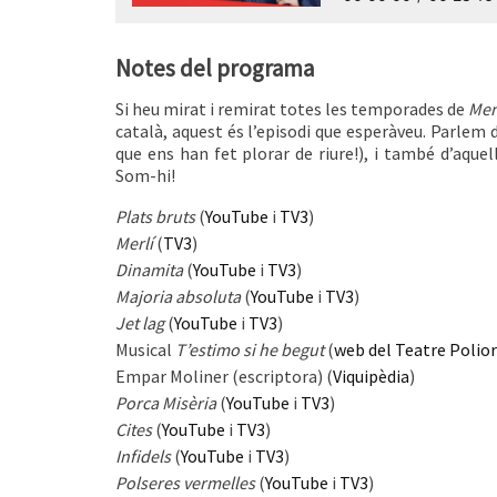
Notes del programa
Si heu mirat i remirat totes les temporades de
Mer
català, aquest és l’episodi que esperàveu. Parlem de
que ens han fet plorar de riure!), i també d’aque
Som-hi!
Plats bruts
(
YouTube
i
TV3
)
Merlí
(
TV3
)
Dinamita
(
YouTube
i
TV3
)
Majoria absoluta
(
YouTube
i
TV3
)
Jet lag
(
YouTube
i
TV3
)
Musical
T’estimo si he begut
(
web del Teatre Poli
Empar Moliner (escriptora) (
Viquipèdia
)
Porca Misèria
(
YouTube
i
TV3
)
Cites
(
YouTube
i
TV3
)
Infidels
(
YouTube
i
TV3
)
Polseres vermelles
(
YouTube
i
TV3
)