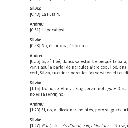
Sílvia:
[0:48] La fi, la fi.
Andreu:
[0:51] L’apocalipsi.
Sílvia:
[0:53] No, és broma, és broma.
Andreu:
[0:56] Sí, sí. I bé, doncs va estar bé perquè la Sa
venir aquí a parlar de paraules altre cop, i bé, en
cert, Sílvia, tu quines paraules fas servir en el teu di
Sílvia:
[1:15] No ho sé. Ehm… Faig servir molt
guai
. Diri
no es fa servir, no?
Andreu:
[1:23] Sí, no, al diccionari no hi és, però sí,
guai
s’ut
Sílvia:
[1:27]
Guai
, eh…
és flipant
,
vaig al·lucinar
… No sé, 