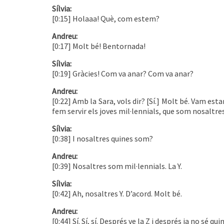
Sílvia:
[0:15] Holaaa! Què, com estem?
Andreu:
[0:17] Molt bé! Bentornada!
Sílvia:
[0:19] Gràcies! Com va anar? Com va anar?
Andreu:
[0:22] Amb la Sara, vols dir? [Sí.] Molt bé. Vam esta
fem servir els joves mil·lennials, que som nosaltres,
Sílvia:
[0:38] I nosaltres quines som?
Andreu:
[0:39] Nosaltres som mil·lennials. La Y.
Sílvia:
[0:42] Ah, nosaltres Y. D’acord. Molt bé.
Andreu:
[0:44] Sí. Sí, sí. Després ve la Z i després ja no sé qu