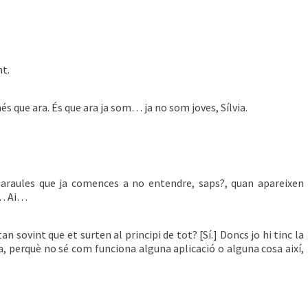
nt.
 més que ara. És que ara ja som… ja no som joves, Sílvia.
paraules que ja comences a no entendre, saps?, quan apareixen
a… Ai…
an sovint que et surten al principi de tot? [Sí.] Doncs jo hi tinc la
a, perquè no sé com funciona alguna aplicació o alguna cosa així,