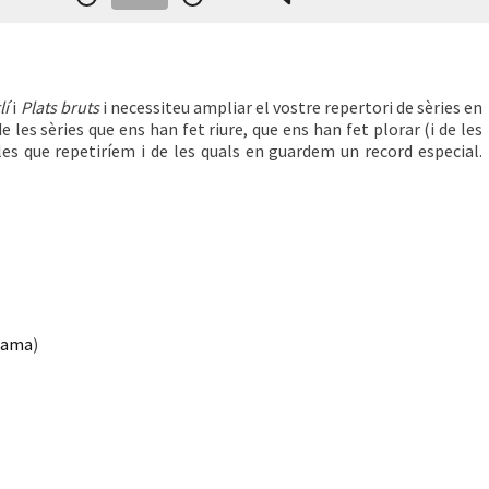
lí
i
Plats bruts
i necessiteu ampliar el vostre repertori de sèries en
 les sèries que ens han fet riure, que ens han fet plorar (i de les
lles que repetiríem i de les quals en guardem un record especial.
orama
)