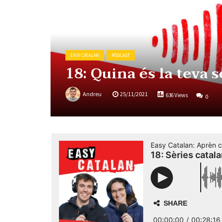
EASY CATALAN
PÒDCAST
18: Quina és la teva 
Andreu
25/11/2021
636 Views
0