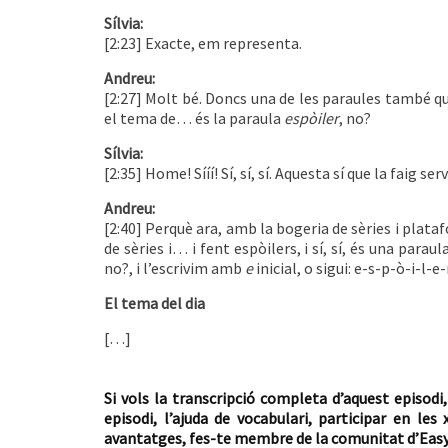
Sílvia:
[2:23] Exacte, em representa.
Andreu:
[2:27] Molt bé. Doncs una de les paraules també qu
el tema de… és la paraula
espòiler
, no?
Sílvia:
[2:35] Home! Sííí! Sí, sí, sí. Aquesta sí que la faig se
Andreu:
[2:40] Perquè ara, amb la bogeria de sèries i plataf
de sèries i… i fent espòilers, i sí, sí, és una par
no?, i l’escrivim amb
e
inicial, o sigui: e-s-p-ò-i-l-e
El tema del dia
[…]
Si vols la transcripció completa d’aquest episodi,
episodi, l’ajuda de vocabulari, participar en 
avantatges, fes-te membre de la comunitat d’Easy