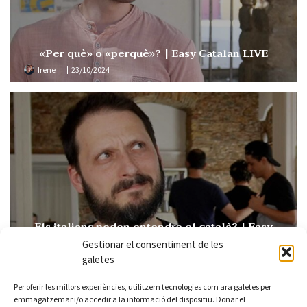
«Per què» o «perquè»? | Easy Catalan LIVE
Irene
23/10/2024
Els italians poden entendre el català? | Easy
Catalan 109
Gestionar el consentiment de les
Irene
15/10/2024
galetes
Per oferir les millors experiències, utilitzem tecnologies com ara galetes per
emmagatzemar i/o accedir a la informació del dispositiu. Donar el