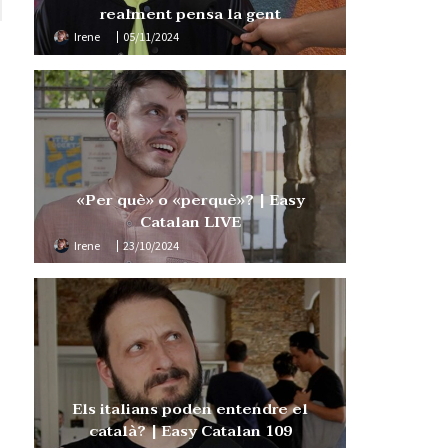
realment pensa la gent
Irene
05/11/2024
«Per què» o «perquè»? | Easy
Catalan LIVE
Irene
23/10/2024
Els italians poden entendre el
català? | Easy Catalan 109