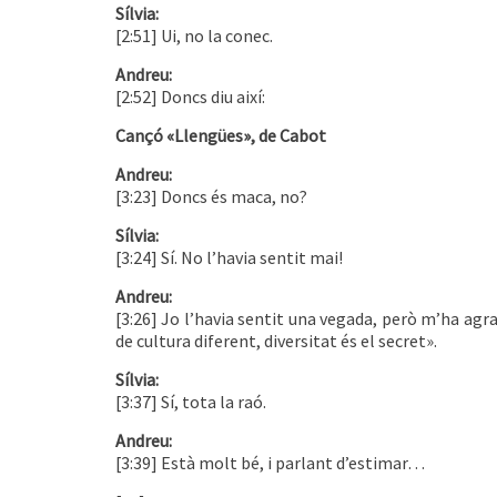
Sílvia:
[2:51] Ui, no la conec.
Andreu:
[2:52] Doncs diu així:
Cançó «Llengües», de Cabot
Andreu:
[3:23] Doncs és maca, no?
Sílvia:
[3:24] Sí. No l’havia sentit mai!
Andreu:
[3:26] Jo l’havia sentit una vegada, però m’ha agr
de cultura diferent, diversitat és el secret».
Sílvia:
[3:37] Sí, tota la raó.
Andreu:
[3:39] Està molt bé, i parlant d’estimar…