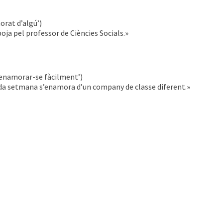
rat d’algú’)
oja pel professor de Ciències Socials.»
 enamorar-se fàcilment’)
ada setmana s’enamora d’un company de classe diferent.»