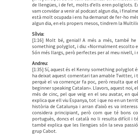
de llengües, i de fet, molts d’ells eren poliglots. E
vam convidar a venir al podcast algun dia, i finalm
està molt ocupada i ens ha demanat de fer-ho més e
algun dia, en els propers mesos, tindrem la Multil
Sílvia:
[1:16] Molt bé, genial! A més a més, també he 
something polyglot, i diu: «Normalment escolto el
Són més llargs, però perfectes per al meu nivell, i
Andreu:
[1:35] Sí, aquest és el Kenny. something polyglot és
ha deixat aquest comentari tan amable Twitter, i 
perquè el va començar fa poc, però resulta que el 
beginner speaking Catalan». Llavors, aquest noi, e
més de cinc, pel que veig en el seu avatar, en qu
explica que ell viu Espanya, tot i que no en un terri
història de Catalunya i arran d’això es va interess
considera principiant, però com que té bons co
portuguès, doncs el català no li resulta difícil i t
també explica que les llengües són la seva passió 
grup Cabot.