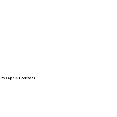
ify
i
Apple Podcasts
)