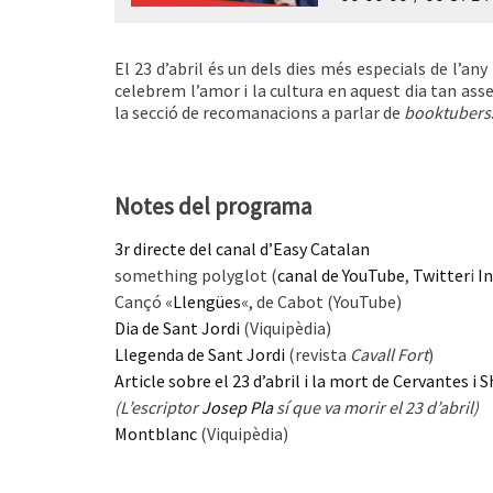
El 23 d’abril és un dels dies més especials de l’a
celebrem l’amor i la cultura en aquest dia tan as
la secció de recomanacions a parlar de
booktubers
Notes del programa
3r directe del canal d’Easy Catalan
something polyglot (
canal de YouTube
,
Twitter
i
I
Cançó «
Llengües
«, de Cabot (YouTube)
Dia de Sant Jordi
(Viquipèdia)
Llegenda de Sant Jordi
(revista
Cavall Fort
)
Article sobre el 23 d’abril i la mort de Cervantes i
(L’escriptor
Josep Pla
sí que va morir el 23 d’abril)
Montblanc
(Viquipèdia)