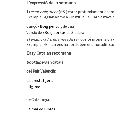
L’expressió de la setmana
1)
estar boig (per algú)
(‘estar profundament enamo
Exemple: «Quan anava a l’institut, la Clara estava b
Cançó
«Boig per tu»
, de Sau
Versió de
«Boig per tu»
de Shakira
2)
enamoradís, enamoradissa
(‘que té propensió a
Exemple: «El nen ens ha sortit ben enamoradís: c
Easy Catalan recomana
Booktubers
en català
del País Valencià:
La prestatgeria
Llig-me
de Catalunya:
La mar de llibres