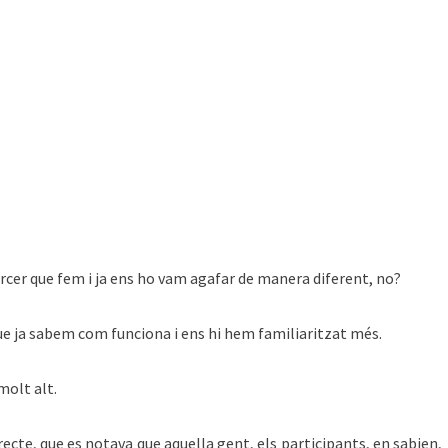
 tercer que fem i ja ens ho vam agafar de manera diferent, no?
 que ja sabem com funciona i ens hi hem familiaritzat més.
molt alt.
irecte, que es notava que aquella gent, els participants, en sabien,