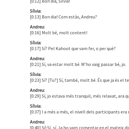
[0:12] Bon dia, Sílvia!
Sílvia:
[0:13] Bon dia! Com estàs, Andreu?
Andreu:
[0:16] Molt bé, molt content!
Sílvia:
[0:17] Sí? Pel Kahoot que vam fer, o per què?
Andreu:
[0:21] Sí, va estar molt bé. M’ho vaig passar bé, jo.
Sílvia:
[0:23] Sí? [Tu?] Sí, també, molt bé. És que ja és el
Andreu:
[0:29] Sí, jo estava més tranquil, més relaxat, ara
Sílvia:
[0:37] I a més a més, el nivell dels participants era 
Andreu:
[0:40] Sí! Sí, sí. Ja ho vam comentar en el mateix d