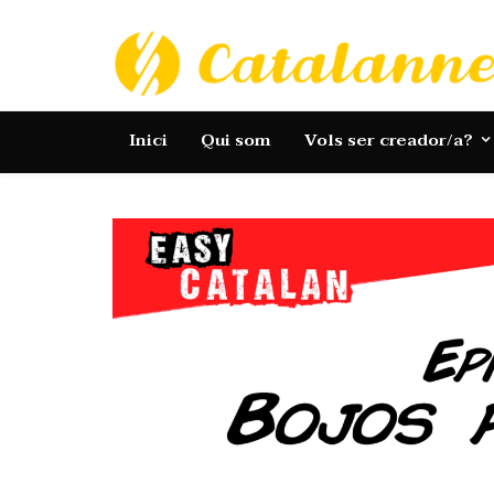
Catalannets
Inici
Qui som
Vols ser creador/a?