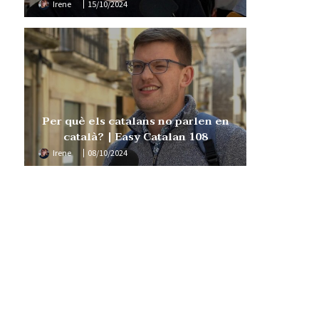
Irene
15/10/2024
Per què els catalans no parlen en
català? | Easy Catalan 108
Irene
08/10/2024