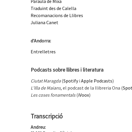
Paraula de Mixa
Traduint des de Calella
Recomanacions de Llibres
Juliana Canet
d’Andorra:
Entrelletres
Podcasts sobre llibres i literatura
Ciutat Maragda
(
Spotify
i
Apple Podcasts
)
L’Illa de Maians
, el podcast de la llibreria Ona (
Spot
Les coses fonamentals
(
iVoox
)
Transcripció
Andreu: