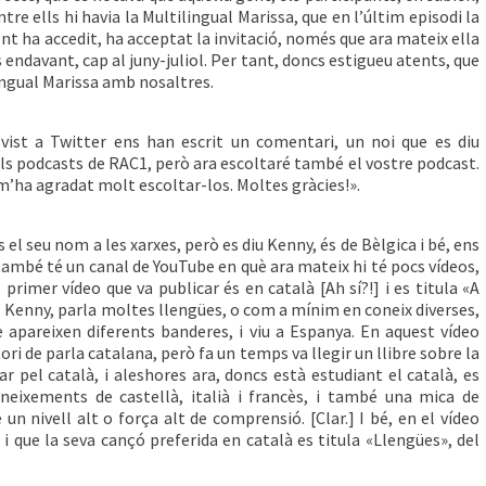
ntre ells hi havia la Multilingual Marissa, que en l’últim episodi la
ent ha accedit, ha acceptat la invitació, només que ara mateix ella
ndavant, cap al juny-juliol. Per tant, doncs estigueu atents, que
ingual Marissa amb nosaltres.
vist a Twitter ens han escrit un comentari, un noi que es diu
s podcasts de RAC1, però ara escoltaré també el vostre podcast.
 m’ha agradat molt escoltar-los. Moltes gràcies!».
 el seu nom a les xarxes, però es diu Kenny, és de Bèlgica i bé, ens
també té un canal de YouTube en què ara mateix hi té pocs vídeos,
primer vídeo que va publicar és en català [Ah sí?!] i es titula «A
l Kenny, parla moltes llengües, o com a mínim en coneix diverses,
è apareixen diferents banderes, i viu a Espanya. En aquest vídeo
tori de parla catalana, però fa un temps va llegir un llibre sobre la
ar pel català, i aleshores ara, doncs està estudiant el català, es
neixements de castellà, italià i francès, i també una mica de
é un nivell alt o força alt de comprensió. [Clar.] I bé, en el vídeo
i que la seva cançó preferida en català es titula «Llengües», del