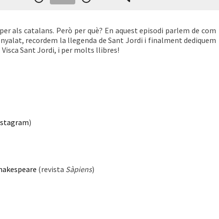
ny per als catalans. Però per què? En aquest episodi parlem de com
senyalat, recordem la llegenda de Sant Jordi i finalment dediquem
. Visca Sant Jordi, i per molts llibres!
nstagram
)
 Shakespeare
(revista
Sàpiens
)