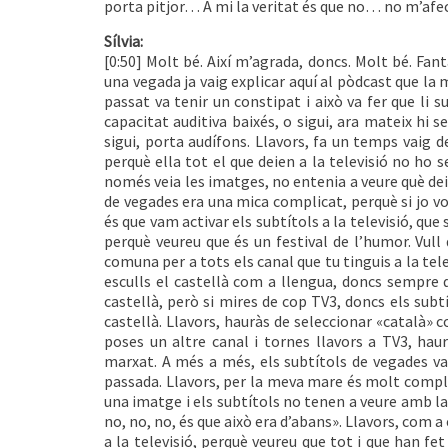
porta pitjor… A mi la veritat és que no… no m’afec
Sílvia:
[0:50] Molt bé. Així m’agrada, doncs. Molt bé. Fant
una vegada ja vaig explicar aquí al pòdcast que la 
passat va tenir un constipat i això va fer que li su
capacitat auditiva baixés, o sigui, ara mateix hi s
sigui, porta audífons. Llavors, fa un temps vaig de
perquè ella tot el que deien a la televisió no ho 
només veia les imatges, no entenia a veure què deien
de vegades era una mica complicat, perquè si jo vo
és que vam activar els subtítols a la televisió, qu
perquè veureu que és un festival de l’humor. Vull
comuna per a tots els canal que tu tinguis a la telev
esculls el castellà com a llengua, doncs sempre q
castellà, però si mires de cop TV3, doncs els subtí
castellà. Llavors, hauràs de seleccionar «català» co
poses un altre canal i tornes llavors a TV3, hau
marxat. A més a més, els subtítols de vegades van
passada. Llavors, per la meva mare és molt compl
una imatge i els subtítols no tenen a veure amb la 
no, no, no, és que això era d’abans». Llavors, com
a la televisió, perquè veureu que tot i que han fet 