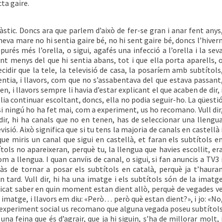
ta gaire.
àstic. Doncs ara que parlem d’això de fer-se gran i anar fent anys
meva mare no hi sentia gaire bé, no hi sent gaire bé, doncs l’hiver
purés més l’orella, o sigui, agafés una infecció a l’orella i la sev
ent menys del que hi sentia abans, tot i que ella porta aparells, 
cidir que la tele, la televisió de casa, la posaríem amb subtítols
sentia, i llavors, com que no s’assabentava del que estava passant
, i llavors sempre li havia d’estar explicant el que acaben de dir, 
lia continuar escoltant, doncs, ella no podia seguir-ho. La qüesti
e si ningú ho ha fet mai, com a experiment, us ho recomano. Vull dir
 dir, hi ha canals que no en tenen, has de seleccionar una llengu
isió. Això significa que si tu tens la majoria de canals en castellà 
ue miris un canal que sigui en castellà, et faran els subtítols e
tols no apareixeran, perquè tu, la llengua que havies escollit, er
m a llengua. I quan canviïs de canal, o sigui, si fan anuncis a TV3 
ràs de tornar a posar els subtítols en català, perquè ja t’haura
 tard. Vull dir, hi ha una imatge i els subtítols són de la imatg
icat saber en quin moment estan dient allò, perquè de vegades v
imatge, i llavors em diu: «Però… però què estan dient?», i jo: «No
 a experiment social us recomano que alguna vegada poseu subtítol
una feina que és d’agrair, que ja hi siguin, s’ha de millorar molt, 