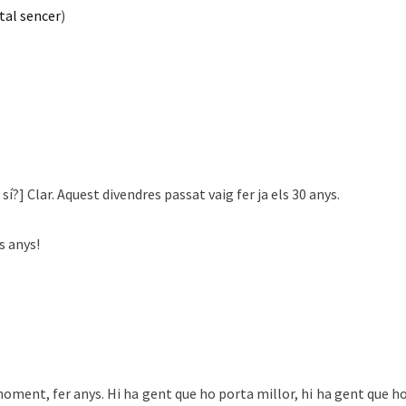
al sencer
)
 sí?] Clar. Aquest divendres passat vaig fer ja els 30 anys.
s anys!
moment, fer anys. Hi ha gent que ho porta millor, hi ha gent que h