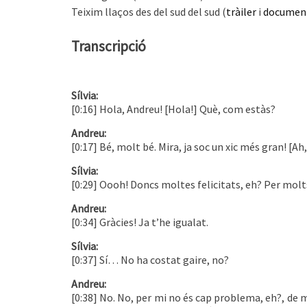
Teixim llaços des del sud del sud (
tràiler
i
document
Transcripció
Sílvia:
[0:16] Hola, Andreu! [Hola!] Què, com estàs?
Andreu:
[0:17] Bé, molt bé. Mira, ja soc un xic més gran! [Ah,
Sílvia:
[0:29] Oooh! Doncs moltes felicitats, eh? Per molt
Andreu:
[0:34] Gràcies! Ja t’he igualat.
Sílvia:
[0:37] Sí… No ha costat gaire, no?
Andreu:
[0:38] No. No, per mi no és cap problema, eh?, de 