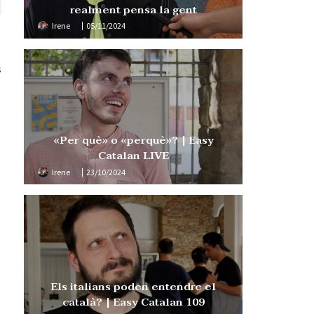
realment pensa la gent
Irene
05/11/2024
s
«Per què» o «perquè»? | Easy
Catalan LIVE
Irene
23/10/2024
Els italians poden entendre el
català? | Easy Catalan 109