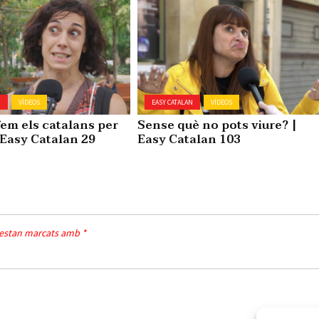
N
VÍDEOS
EASY CATALAN
VÍDEOS
em els catalans per
Sense què no pots viure? |
| Easy Catalan 29
Easy Catalan 103
 estan marcats amb
*