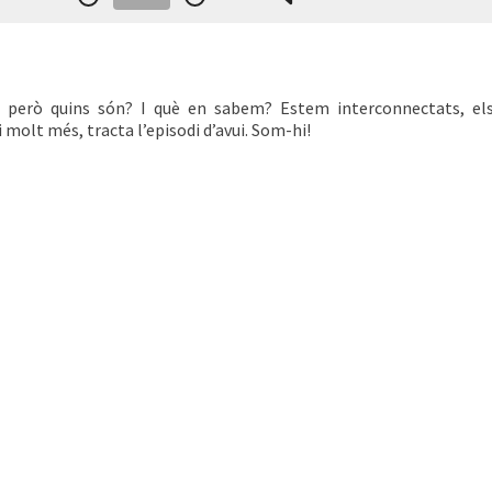
a, però quins són? I què en sabem? Estem interconnectats, el
i molt més, tracta l’episodi d’avui. Som-hi!