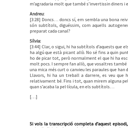
m’agradaria molt que també s’invertissin diners i 
Andreu:
[3:28] Doncs… doncs sí, em sembla una bona reivi
són subtítols, diguéssim, com aquells autogen
preparat cada canal?
Sílvia:
[3:44] Clar, o sigui, hi ha subtítols d’aquests que el
ha algú que està picant allò. No sé fins a quin pu
ho de picar tot, però normalment el que hi ha escr
molt pocs. I sempre fan allò, que vosaltres també h
una mica més curt o canvieu les paraules que han di
Llavors, hi ha un treball a darrere, es veu que
relativament bé. Fins i tot, quan mirem alguna pel·lí
quan s’acaba la pel·lícula, en els subtítols…
[…]
Si vols la transcripció completa d’aquest episodi,