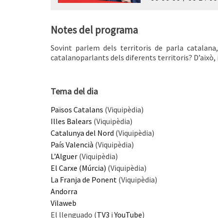
Notes del programa
Sovint parlem dels territoris de parla catalan
catalanoparlants dels diferents territoris? D’això, 
Tema del dia
Països Catalans
(Viquipèdia)
Illes Balears
(Viquipèdia)
Catalunya del Nord
(Viquipèdia)
País Valencià
(Viquipèdia)
L’Alguer
(Viquipèdia)
El Carxe (Múrcia)
(Viquipèdia)
La Franja de Ponent
(Viquipèdia)
Andorra
Vilaweb
El llenguado (
TV3
i
YouTube
)