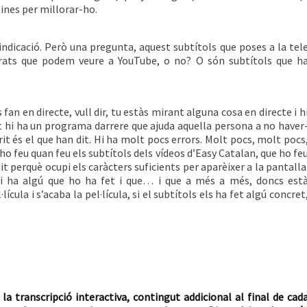
eines per millorar-ho.
ndicació. Però una pregunta, aquest subtítols que poses a la tel
erats que podem veure a YouTube, o no? O són subtítols que h
s fan en directe, vull dir, tu estàs mirant alguna cosa en directe i h
nt hi ha un programa darrere que ajuda aquella persona a no haver
it és el que han dit. Hi ha molt pocs errors. Molt pocs, molt pocs
o feu quan feu els subtítols dels vídeos d’Easy Catalan, que ho fe
t perquè ocupi els caràcters suficients per aparèixer a la pantalla
 hi ha algú que ho ha fet i que… i que a més a més, doncs est
cula i s’acaba la pel·lícula, si el subtítols els ha fet algú concret
 la transcripció interactiva, contingut addicional al final de cad