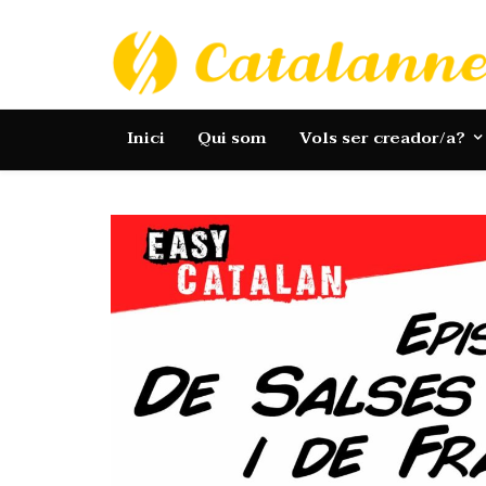
Catalannets
Inici
Qui som
Vols ser creador/a?