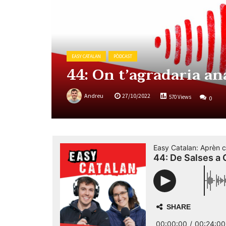
EASY CATALAN
PÒDCAST
44: On t’agradaria an
Andreu
27/10/2022
570 Views
0