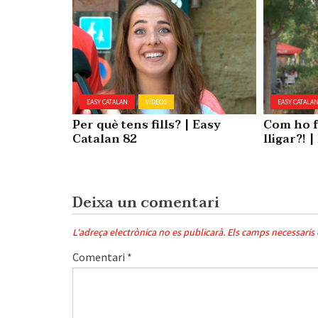
EASY CATALAN
VÍDEOS
EASY CATALA
Per què tens fills? | Easy
Com ho f
Catalan 82
lligar?! 
Deixa un comentari
L'adreça electrònica no es publicarà.
Els camps necessaris
Comentari
*