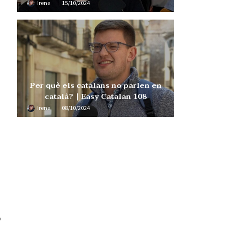
Irene
15/10/2024
Per què els catalans no parlen en
català? | Easy Catalan 108
Irene
08/10/2024
o