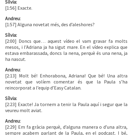
Sílvia:
[1:56] Exacte.
Andreu:
[1:57] Alguna novetat més, des d’aleshores?
Sílvia:
[2:00] Doncs que… aquest vídeo el vam gravar fa molts
mesos, i l’Adriana ja ha sigut mare. En el vídeo explica que
estava embarassada, doncs la nena, perquè és una nena, ja
ha nascut.
Andreu:
[2:13] Molt bé! Enhorabona, Adriana! Que bé! Una altra
novetat que volíem comentar és que la Paula s’ha
reincorporat a l’equip d’Easy Catalan.
Sílvia:
[2:23] Exacte! Ja tornem a tenir la Paula aquí i segur que la
veureu molt aviat.
Andreu:
[2:29] Em fa gràcia perquè, d’alguna manera o d’una altra,
sempre acabem parlant de la Paula, en el podcast. I bé,