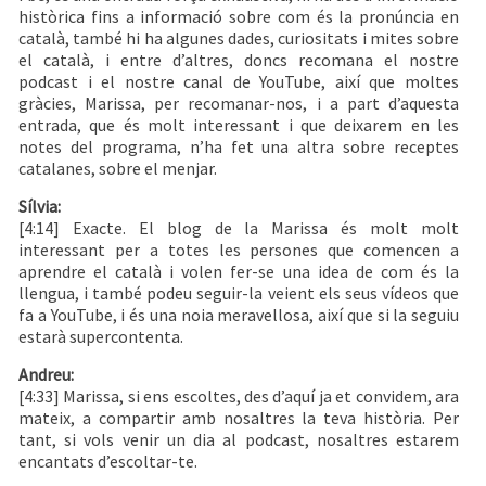
històrica fins a informació sobre com és la pronúncia en
català, també hi ha algunes dades, curiositats i mites sobre
el català, i entre d’altres, doncs recomana el nostre
podcast i el nostre canal de YouTube, així que moltes
gràcies, Marissa, per recomanar-nos, i a part d’aquesta
entrada, que és molt interessant i que deixarem en les
notes del programa, n’ha fet una altra sobre receptes
catalanes, sobre el menjar.
Sílvia:
[4:14] Exacte. El blog de la Marissa és molt molt
interessant per a totes les persones que comencen a
aprendre el català i volen fer-se una idea de com és la
llengua, i també podeu seguir-la veient els seus vídeos que
fa a YouTube, i és una noia meravellosa, així que si la seguiu
estarà supercontenta.
Andreu:
[4:33] Marissa, si ens escoltes, des d’aquí ja et convidem, ara
mateix, a compartir amb nosaltres la teva història. Per
tant, si vols venir un dia al podcast, nosaltres estarem
encantats d’escoltar-te.