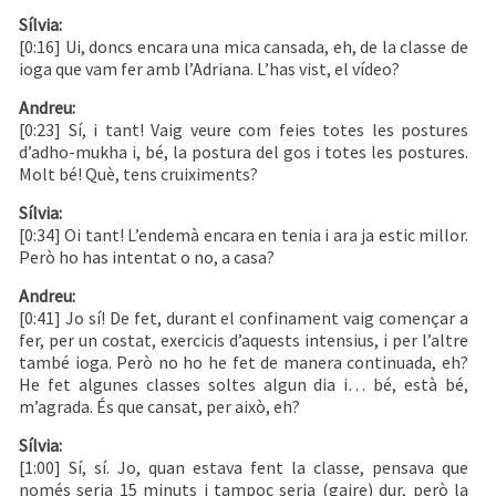
Sílvia:
[0:16] Ui, doncs encara una mica cansada, eh, de la classe de
ioga que vam fer amb l’Adriana. L’has vist, el vídeo?
Andreu:
[0:23] Sí, i tant! Vaig veure com feies totes les postures
d’adho-mukha i, bé, la postura del gos i totes les postures.
Molt bé! Què, tens cruiximents?
Sílvia:
[0:34] Oi tant! L’endemà encara en tenia i ara ja estic millor.
Però ho has intentat o no, a casa?
Andreu:
[0:41] Jo sí! De fet, durant el confinament vaig començar a
fer, per un costat, exercicis d’aquests intensius, i per l’altre
també ioga. Però no ho he fet de manera continuada, eh?
He fet algunes classes soltes algun dia i… bé, està bé,
m’agrada. És que cansat, per això, eh?
Sílvia:
[1:00] Sí, sí. Jo, quan estava fent la classe, pensava que
només seria 15 minuts i tampoc seria (gaire) dur, però la