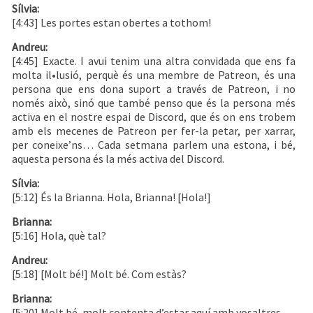
Sílvia:
[4:43] Les portes estan obertes a tothom!
Andreu:
[4:45] Exacte. I avui tenim una altra convidada que ens fa
molta il•lusió, perquè és una membre de Patreon, és una
persona que ens dona suport a través de Patreon, i no
només això, sinó que també penso que és la persona més
activa en el nostre espai de Discord, que és on ens trobem
amb els mecenes de Patreon per fer-la petar, per xarrar,
per coneixe’ns… Cada setmana parlem una estona, i bé,
aquesta persona és la més activa del Discord.
Sílvia:
[5:12] És la Brianna. Hola, Brianna! [Hola!]
Brianna:
[5:16] Hola, què tal?
Andreu:
[5:18] [Molt bé!] Molt bé. Com estàs?
Brianna:
[5:20] Molt bé, molt contenta d’estar aquí amb vosaltres.