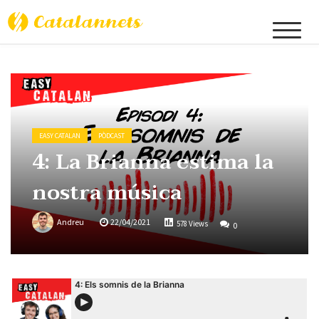
Catalannets
EASY CATALAN
PÒDCAST
4: La Brianna estima la
nostra música
Andreu
22/04/2021
578 Views
0