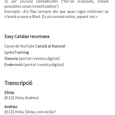
2)
ser un/una somiatruites
(‘fer-se il·lusions, creure
possibles coses irrealitzables’)
Exemple: «En Pau sempre diu que quan sigui milionari se
n’anirà a viure a Mart. És un somiatruites, aquest noi.»
Easy Catalan recomana
Canal de YouTube
Català al Natural
LyricsTraining
Viasona
(portal i revista digital)
Enderrock
(portal i revista digital)
Transcripció
Sílvia:
[0:12] Hola, Andreu!
Andreu:
[0:13] Hola, Sílvia, com estàs?