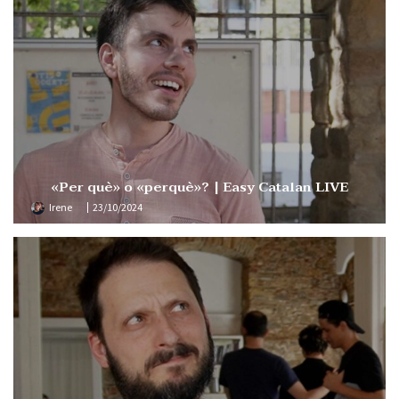
«Per què» o «perquè»? | Easy Catalan LIVE
Irene
23/10/2024