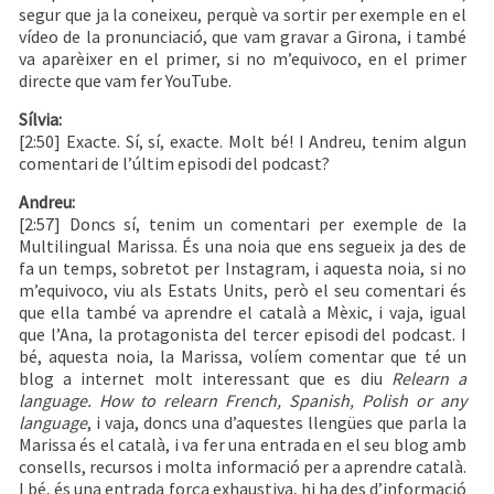
segur que ja la coneixeu, perquè va sortir per exemple en el
vídeo de la pronunciació, que vam gravar a Girona, i també
va aparèixer en el primer, si no m’equivoco, en el primer
directe que vam fer YouTube.
Sílvia:
[2:50] Exacte. Sí, sí, exacte. Molt bé! I Andreu, tenim algun
comentari de l’últim episodi del podcast?
Andreu:
[2:57] Doncs sí, tenim un comentari per exemple de la
Multilingual Marissa. És una noia que ens segueix ja des de
fa un temps, sobretot per Instagram, i aquesta noia, si no
m’equivoco, viu als Estats Units, però el seu comentari és
que ella també va aprendre el català a Mèxic, i vaja, igual
que l’Ana, la protagonista del tercer episodi del podcast. I
bé, aquesta noia, la Marissa, volíem comentar que té un
blog a internet molt interessant que es diu
Relearn a
language. How to relearn French, Spanish, Polish or any
language
, i vaja, doncs una d’aquestes llengües que parla la
Marissa és el català, i va fer una entrada en el seu blog amb
consells, recursos i molta informació per a aprendre català.
I bé, és una entrada força exhaustiva, hi ha des d’informació