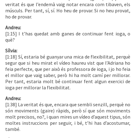
veritat és que l’endemà vaig notar encara com tibaven, els
músculs. Per tant, sí, sí. Ho heu de provar. Si no heu provat,
ho de provar.
Andreu:
[1:15] I t’has quedat amb ganes de continuar fent ioga, o
què?
Sílvia:
[1:18] Sí, estaria bé guanyar una mica de flexibilitat, perquè
segur que si heu mirat el vídeo haureu vist que l’Adriana ho
feia perfecte, que per això és professora de ioga, i jo ho feia
el millor que vaig saber, però hi ha molt camí per millorar.
Per tant, estaria molt bé continuar fent algun exercici de
ioga per millorar la flexibilitat.
Andreu:
[1:38] La veritat és que, encara que sembli senzill, perquè no
són moviments (gaire) ràpids, però sí que són moviments
molt precisos, no?, i quan mires un vídeo d’aquest tipus, són
moltes instruccions per seguir, i bé, t’hi has d’acostumar,
també.