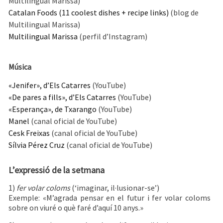
Multilingual Marissa)
Catalan Foods (11 coolest dishes + recipe links)
(blog de
Multilingual Marissa)
Multilingual Marissa
(perfil d’Instagram)
Música
«Jenifer», d’Els Catarres
(YouTube)
«De pares a fills», d’Els Catarres
(YouTube)
«Esperança», de Txarango
(YouTube)
Manel
(canal oficial de YouTube)
Cesk Freixas
(canal oficial de YouTube)
Sílvia Pérez Cruz
(canal oficial de YouTube)
L’expressió de la setmana
1)
fer volar coloms
(‘imaginar, il·lusionar-se’)
Exemple: «M’agrada pensar en el futur i fer volar coloms
sobre on viuré o què faré d’aquí 10 anys.»