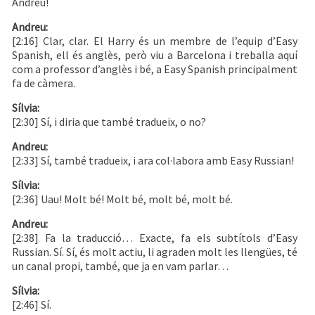
Andreu!
Andreu:
[2:16] Clar, clar. El Harry és un membre de l’equip d’Easy
Spanish, ell és anglès, però viu a Barcelona i treballa aquí
com a professor d’anglès i bé, a Easy Spanish principalment
fa de càmera.
Sílvia:
[2:30] Sí, i diria que també tradueix, o no?
Andreu:
[2:33] Sí, també tradueix, i ara col·labora amb Easy Russian!
Sílvia:
[2:36] Uau! Molt bé! Molt bé, molt bé, molt bé.
Andreu:
[2:38] Fa la traducció… Exacte, fa els subtítols d’Easy
Russian. Sí. Sí, és molt actiu, li agraden molt les llengües, té
un canal propi, també, que ja en vam parlar…
Sílvia:
[2:46] Sí.