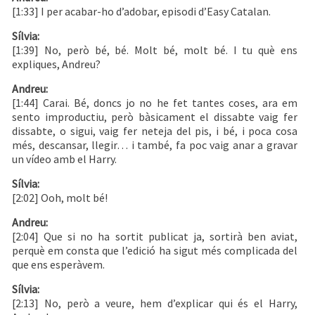
[1:33] I per acabar-ho d’adobar, episodi d’Easy Catalan.
Sílvia:
[1:39] No, però bé, bé. Molt bé, molt bé. I tu què ens
expliques, Andreu?
Andreu:
[1:44] Carai. Bé, doncs jo no he fet tantes coses, ara em
sento improductiu, però bàsicament el dissabte vaig fer
dissabte, o sigui, vaig fer neteja del pis, i bé, i poca cosa
més, descansar, llegir… i també, fa poc vaig anar a gravar
un vídeo amb el Harry.
Sílvia:
[2:02] Ooh, molt bé!
Andreu:
[2:04] Que si no ha sortit publicat ja, sortirà ben aviat,
perquè em consta que l’edició ha sigut més complicada del
que ens esperàvem.
Sílvia:
[2:13] No, però a veure, hem d’explicar qui és el Harry,