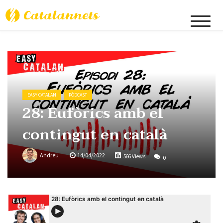
Catalannets
EASY CATALAN
PÒDCAST
28: Eufòrics amb el
contingut en català
Andreu
14/04/2022
566 Views
0