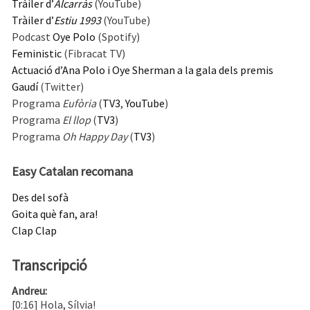
Tràiler d’
Alcarràs
(YouTube)
Tràiler d’
Estiu 1993
(YouTube)
Podcast
Oye Polo
(Spotify)
Feministic
(Fibracat TV)
Actuació d’Ana Polo i Oye Sherman a la gala dels premis
Gaudí
(Twitter)
Programa
Eufòria
(
TV3
,
YouTube
)
Programa
El llop
(
TV3
)
Programa
Oh Happy Day
(
TV3
)
Easy Catalan recomana
Des del sofà
Goita què fan, ara!
Clap Clap
Transcripció
Andreu:
[0:16] Hola, Sílvia!