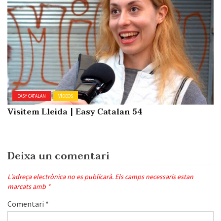
EASY CATALAN
VÍDEOS
Visitem Lleida | Easy Catalan 54
Deixa un comentari
L'adreça electrònica no es publicarà.
Els camps necessaris estan
marcats amb
*
Comentari
*