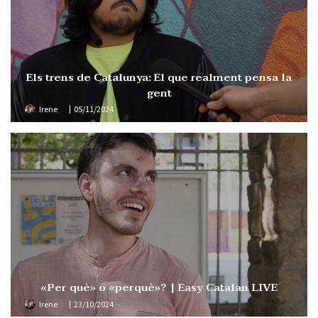
Els trens de Catalunya: El que realment pensa la
gent
Irene
05/11/2024
«Per què» o «perquè»? | Easy Catalan LIVE
Irene
23/10/2024