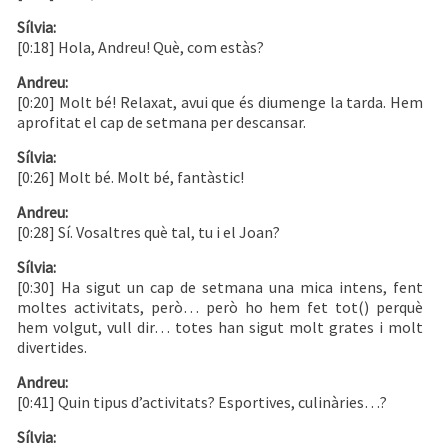
Sílvia:
[0:18] Hola, Andreu! Què, com estàs?
Andreu:
[0:20] Molt bé! Relaxat, avui que és diumenge la tarda. Hem
aprofitat el cap de setmana per descansar.
Sílvia:
[0:26] Molt bé. Molt bé, fantàstic!
Andreu:
[0:28] Sí. Vosaltres què tal, tu i el Joan?
Sílvia:
[0:30] Ha sigut un cap de setmana una mica intens, fent
moltes activitats, però… però ho hem fet tot() perquè
hem volgut, vull dir… totes han sigut molt grates i molt
divertides.
Andreu:
[0:41] Quin tipus d’activitats? Esportives, culinàries…?
Sílvia: