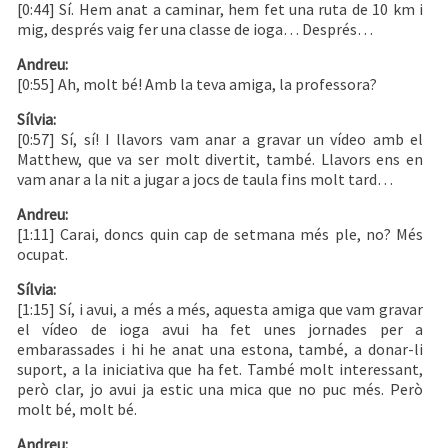
[0:44] Sí. Hem anat a caminar, hem fet una ruta de 10 km i
mig, després vaig fer una classe de ioga… Després…
Andreu:
[0:55] Ah, molt bé! Amb la teva amiga, la professora?
Sílvia:
[0:57] Sí, sí! I llavors vam anar a gravar un vídeo amb el
Matthew, que va ser molt divertit, també. Llavors ens en
vam anar a la nit a jugar a jocs de taula fins molt tard…
Andreu:
[1:11] Carai, doncs quin cap de setmana més ple, no? Més
ocupat.
Sílvia:
[1:15] Sí, i avui, a més a més, aquesta amiga que vam gravar
el vídeo de ioga avui ha fet unes jornades per a
embarassades i hi he anat una estona, també, a donar-li
suport, a la iniciativa que ha fet. També molt interessant,
però clar, jo avui ja estic una mica que no puc més. Però
molt bé, molt bé.
Andreu: