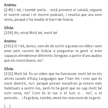
Andreu:
[2:49] I bé, i també parla… està prenent el català, segueix
el nostre canal i el nostre podcast, i resulta que ara som
veïns, perquè s’ha mudat al barri de Gràcia.
Sílvia:
[2:59] Ah, mira! Molt bé, molt bé.
Andreu:
[3:01] Sí. I bé, doncs, vam dir de sortir a gravar un vídeo i vam
anar pels carrers de Gràcia a preguntar la gent si eren
capaços d’endevinar diferents llengües a partir d’uns àudios
que els mostràvem, no?
Sílvia:
[3:15] Molt bé. És un vídeo que ha funcionat molt bé en els
altres canals d’Easy Languages que l’han fet i crec que és
molt divertit, no?, perquè potser nosaltres ja estem més
habituats a sentir-los, però hi ha gent que no sap molt bé
com sona, no? Com és el rus o el turc o… no?, o el
polonès… i fa gràcia, també, veure les reaccions de la gent.
[…]