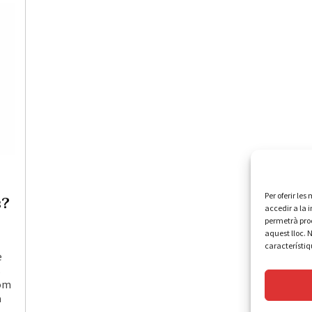
Per oferir le
s?
accedir a la 
permetrà pro
aquest lloc. 
característiq
è
s
som
a