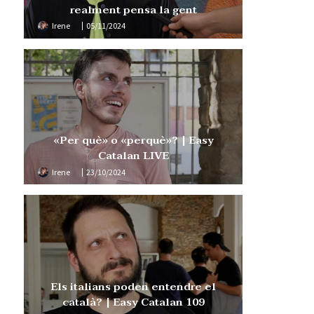
realment pensa la gent
Irene
05/11/2024
«Per què» o «perquè»? | Easy
Catalan LIVE
Irene
23/10/2024
Els italians poden entendre el
català? | Easy Catalan 109