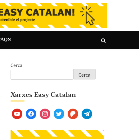
FAQS
Cerca
Cerca
Xarxes Easy Catalan
youtube
facebook
instagram
twitter
patreon
telegram