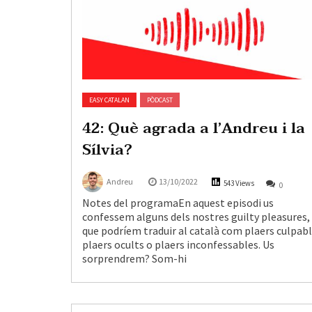
EASY CATALAN
PÒDCAST
42: Què agrada a l’Andreu i la
Sílvia?
Andreu
13/10/2022
543 Views
0
Notes del programaEn aquest episodi us
confessem alguns dels nostres guilty pleasures,
que podríem traduir al català com plaers culpabl
plaers ocults o plaers inconfessables. Us
sorprendrem? Som-hi