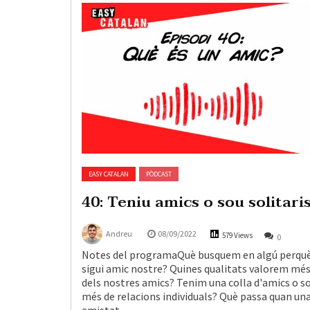
EASY CATALAN
PÒDCAST
40: Teniu amics o sou solitari
Andreu
08/09/2022
579 Views
0
Notes del programaQuè busquem en algú perqu
sigui amic nostre? Quines qualitats valorem mé
dels nostres amics? Tenim una colla d'amics o 
més de relacions individuals? Què passa quan un