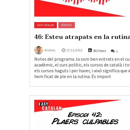
EASY CATALAN
PÒDCAST
46: Esteu atrapats en la rutin
Andreu
17/11/2022
582 Views
0
Notes del programa Ja som ben entrats en el cu
acadèmic, el curs polític, els cursos de català i to
els cursos haguts i per haver, i això significa que 
hem ficat de ple en la rutina. És import