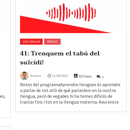
EASY CATALAN
PÒDCAST
41: Trenquem el tabú del
suïcidi!
Andreu
22/09/2022
615 Views
0
Notes del programaAprendre llengües és aprendre
a parlar de tot allò de què parlaríem en la nostra
es,
llengua, però de vegades hi ha temes difícils de
tractar fins i tot en la llengua materna. Avui entre