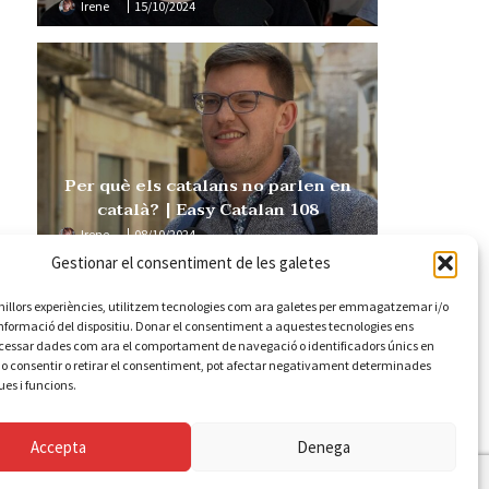
Irene
15/10/2024
Per què els catalans no parlen en
català? | Easy Catalan 108
Irene
08/10/2024
Gestionar el consentiment de les galetes
s millors experiències, utilitzem tecnologies com ara galetes per emmagatzemar i/o
informació del dispositiu. Donar el consentiment a aquestes tecnologies ens
cessar dades com ara el comportament de navegació o identificadors únics en
No consentir o retirar el consentiment, pot afectar negativament determinades
ues i funcions.
Accepta
Denega