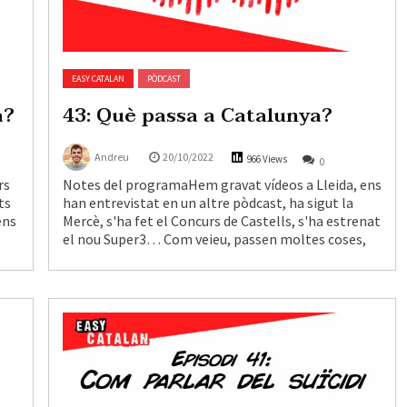
EASY CATALAN
PÒDCAST
a?
43: Què passa a Catalunya?
Andreu
20/10/2022
966 Views
0
rs
Notes del programaHem gravat vídeos a Lleida, ens
ts
han entrevistat en un altre pòdcast, ha sigut la
ens
Mercè, s'ha fet el Concurs de Castells, s'ha estrenat
el nou Super3… Com veieu, passen moltes coses,