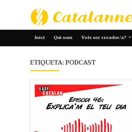
Skip
to
content
Catalannets
Inici
Qui som
Vols ser creador/a?
ETIQUETA:
PODCAST