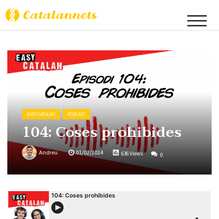
Catalannets
EASY CATALAN
PÒDCAST
104: Coses prohibides
Andreu
01/02/2024
636 Views
0