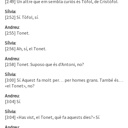
[2:49] Un altre que em sembla curiós és Tòfol, de Cristòfol.
Sílvia:
[2:52] Sí. Tòfol, sí.
Andreu:
[2:55] Tonet.
Sílvia:
[2:56] Ah, sí, el Tonet.
Andreu:
[2:58] Tonet. Suposo que és d’Antoni, no?
Sílvia:
[3:00] Sí. Aquest fa molt per… per homes grans. També és…
«el Tonet», no?
Andreu:
[3:04] Sí.
Sílvia:
[3:04] «Has vist, el Tonet, què fa aquests dies?» Sí.
Andreu: