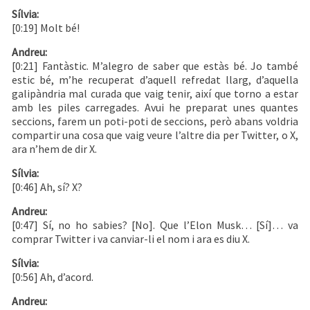
Sílvia:
[0:19] Molt bé!
Andreu:
[0:21] Fantàstic. M’alegro de saber que estàs bé. Jo també
estic bé, m’he recuperat d’aquell refredat llarg, d’aquella
galipàndria mal curada que vaig tenir, així que torno a estar
amb les piles carregades. Avui he preparat unes quantes
seccions, farem un poti-poti de seccions, però abans voldria
compartir una cosa que vaig veure l’altre dia per Twitter, o X,
ara n’hem de dir X.
Sílvia:
[0:46] Ah, sí? X?
Andreu:
[0:47] Sí, no ho sabies? [No]. Que l’Elon Musk… [Sí]… va
comprar Twitter i va canviar-li el nom i ara es diu X.
Sílvia:
[0:56] Ah, d’acord.
Andreu: