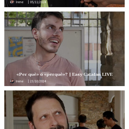
Irene
05/11/2024
«Per què» o «perquè»? | Easy Catalan LIVE
Irene
23/10/2024