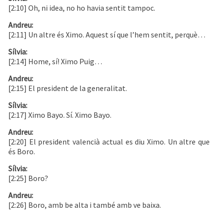
[2:10] Oh, ni idea, no ho havia sentit tampoc.
Andreu:
[2:11] Un altre és Ximo. Aquest sí que l’hem sentit, perquè…
Sílvia:
[2:14] Home, sí! Ximo Puig…
Andreu:
[2:15] El president de la generalitat.
Sílvia:
[2:17] Ximo Bayo. Sí. Ximo Bayo.
Andreu:
[2:20] El president valencià actual es diu Ximo. Un altre que
és Boro.
Sílvia:
[2:25] Boro?
Andreu:
[2:26] Boro, amb be alta i també amb ve baixa.