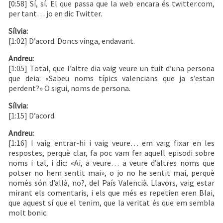
[0:58] Sí, sí. El que passa que la web encara és twitter.com,
per tant… jo en dic Twitter.
Sílvia:
[1:02] D’acord. Doncs vinga, endavant.
Andreu:
[1:05] Total, que l’altre dia vaig veure un tuit d’una persona
que deia: «Sabeu noms típics valencians que ja s’estan
perdent?» O sigui, noms de persona.
Sílvia:
[1:15] D’acord.
Andreu:
[1:16] I vaig entrar-hi i vaig veure… em vaig fixar en les
respostes, perquè clar, fa poc vam fer aquell episodi sobre
noms i tal, i dic: «Ai, a veure… a veure d’altres noms que
potser no hem sentit mai», o jo no he sentit mai, perquè
només són d’allà, no?, del País Valencià. Llavors, vaig estar
mirant els comentaris, i els que més es repetien eren Blai,
que aquest sí que el tenim, que la veritat és que em sembla
molt bonic.