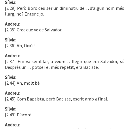
Sílvia:
[2:29] Però Boro deu ser un diminutiu de… d’algun nom més
llarg, no? Entenc jo.
Andreu:
[2:35] Crec que ve de Salvador.
Sílvia:
[2:36] Ah, fixa’t!
Andreu:
[2:37] Em va semblar, a veure… llegir que era Salvador, sí.
Després un… potser el més repetit, era Batiste.
Sílvia:
[2:44] Ah, molt bé.
Andreu:
[2:45] Com Baptista, però Batiste, escrit amb
e
final.
Sílvia:
[2:49] D’acord.
Andreu: