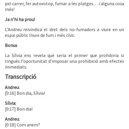
pel carrer, fer autoestop, fumar a les platges… i alguna cosa
més!
Ja n’hi ha prou!
L’Andreu reivindica el dret dels no-fumadors a viure en un
espai públic lliure de fum i més cívic.
Bonus
La Sílvia ens revela què seria el primer que prohibiria si
tingués l’oportunitat d’imposar una prohibició amb efectes
immediats.
Transcripció
Andreu:
[0:16] Bon dia, Sílvia!
Sílvia:
[0:17] Bon dia!
Andreu:
[0:18] Com anem?