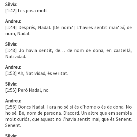
Sílvia:
[1:42] I es posa molt.
Andreu:
[1:44] Després, Nadal. [De nom?] L’havies sentit mai? Sí, de
nom, Nadal.
Sílvia:
[1:48] Jo havia sentit, de… de nom de dona, en castellà,
Natividad.
Andreu:
[1:53] Ah, Natividad, és veritat.
Sílvia:
[1:55] Però Nadal, no.
Andreu:
[1:56] Doncs Nadal. I ara no sé si és d’home o és de dona. No
ho sé. Bé, nom de persona. D’acord. Un altre que em sembla
molt curiós, que aquest no l’havia sentit mai, que és Senent.
Senent.
Sílvia: