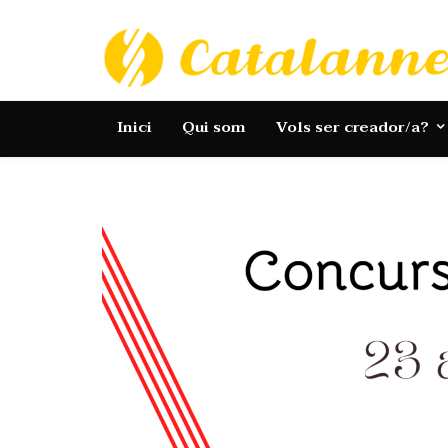
Catalannets
Inici
Qui som
Vols ser creador/a?