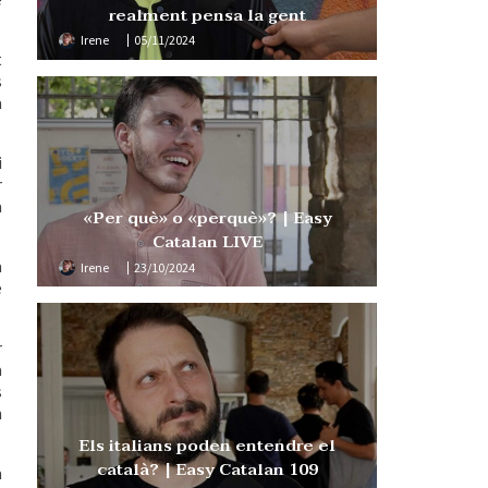
realment pensa la gent
Irene
05/11/2024
t
s
a
i
r
a
«Per què» o «perquè»? | Easy
Catalan LIVE
a
Irene
23/10/2024
e
r
a
s
m
Els italians poden entendre el
català? | Easy Catalan 109
a