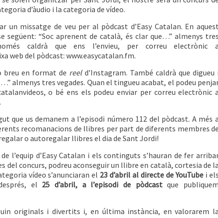
tegoria d’àudio i la categoria de vídeo.
ar un missatge de veu per al pòdcast d’Easy Catalan. En aques
ase següent: “Soc aprenent de català, és clar que…” almenys tre
omés caldrà que ens l’envieu, per correu electrònic 
eixa web del pòdcast: www.easycatalan.fm.
eo breu en format de
reel
d’Instagram. També caldrà que digueu 
ue…” almenys tres vegades. Quan el tingueu acabat, el podeu penja
talanvideos, o bé ens els podeu enviar per correu electrònic 
.
ngut que us demanem a l’episodi número 112 del pòdcast. A més 
erents recomanacions de llibres per part de diferents membres d
egalar o autoregalar llibres el dia de Sant Jordi!
e l’equip d’Easy Catalan i els continguts s’hauran de fer arriba
es del concurs, podreu aconseguir un llibre en català, cortesia de l
ategoria vídeo s’anunciaran el
23 d’abril al directe de YouTube
i el
 després, el
25 d’abril, a l’episodi de pòdcast
que publique
in originals i divertits i, en última instància, en valorarem l