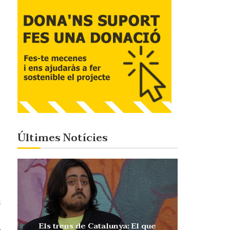
Últimes Notícies
l
Els trens de Catalunya: El que
e