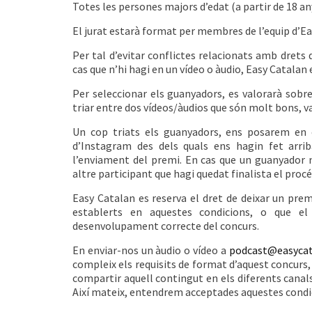
Totes les persones majors d’edat (a partir de 18 an
El jurat estarà format per membres de l’equip d’Ea
Per tal d’evitar conflictes relacionats amb drets 
cas que n’hi hagi en un vídeo o àudio, Easy Catalan 
Per seleccionar els guanyadors, es valorarà sobreto
triar entre dos vídeos/àudios que són molt bons, v
Un cop triats els guanyadors, ens posarem en 
d’Instagram des dels quals ens hagin fet arri
l’enviament del premi. En cas que un guanyador n
altre participant que hagi quedat finalista el procé
Easy Catalan es reserva el dret de deixar un prem
establerts en aquestes condicions, o que el 
desenvolupament correcte del concurs.
En enviar-nos un àudio o vídeo a
podcast@easycat
compleix els requisits de format d’aquest concur
compartir aquell contingut en els diferents canal
Així mateix, entendrem acceptades aquestes condi