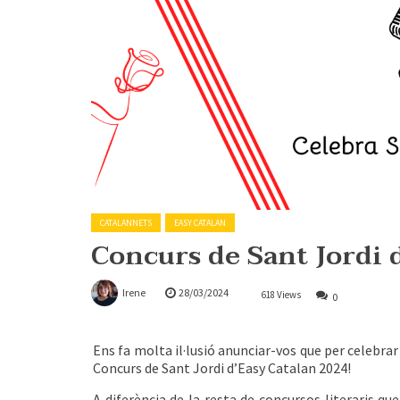
CATALANNETS
EASY CATALAN
Concurs de Sant Jordi 
Irene
28/03/2024
618 Views
0
Ens fa molta il·lusió anunciar-vos que per celebrar e
Concurs de Sant Jordi d’Easy Catalan 2024!
A diferència de la resta de concursos literaris qu