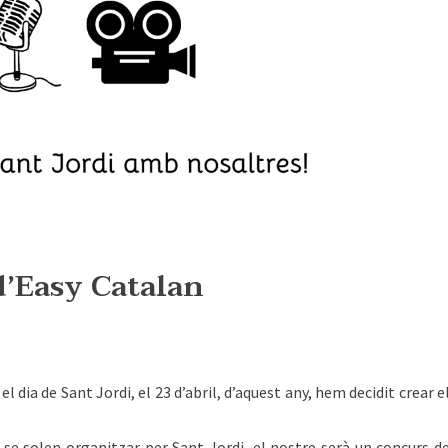
d’Easy Catalan
l dia de Sant Jordi, el 23 d’abril, d’aquest any, hem decidit crear e
e se solen organitzar per Sant Jordi, el nostre serà un concurs d