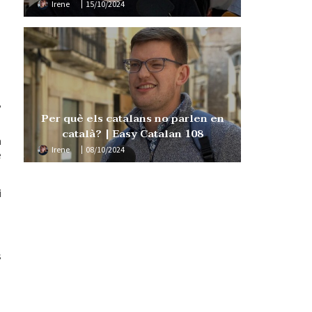
Irene
15/10/2024
,
Per què els catalans no parlen en
català? | Easy Catalan 108
m
Irene
08/10/2024
e
i
s