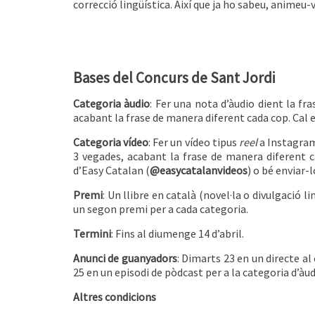
correcció lingüística. Així que ja ho sabeu, animeu-
Bases del Concurs de Sant Jordi
Categoria àudio
: Fer una nota d’àudio dient la f
acabant la frase de manera diferent cada cop. Cal e
Categoria vídeo
: Fer un vídeo tipus
reel
a Instagram
3 vegades, acabant la frase de manera diferent c
d’Easy Catalan (
@easycatalanvideos
) o bé enviar-
Premi
: Un llibre en català (novel·la o divulgació l
un segon premi per a cada categoria.
Termini
: Fins al diumenge 14 d’abril.
Anunci de guanyadors
: Dimarts 23 en un directe al
25 en un episodi de pòdcast per a la categoria d’àud
Altres condicions