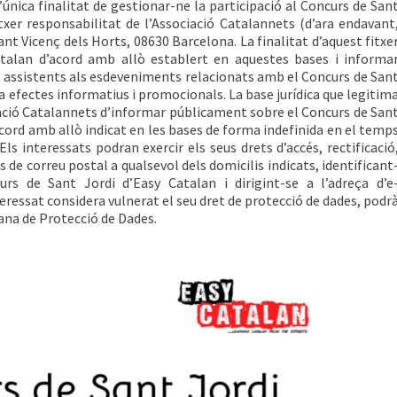
única finalitat de gestionar-ne la participació al Concurs de San
txer responsabilitat de l’Associació Catalannets (d’ara endavant
Sant Vicenç dels Horts, 08630 Barcelona. La finalitat d’aquest fitxe
atalan d’acord amb allò establert en aquestes bases i informa
 assistents als esdeveniments relacionats amb el Concurs de San
a efectes informatius i promocionals. La base jurídica que legitim
iació Catalannets d’informar públicament sobre el Concurs de San
acord amb allò indicat en les bases de forma indefinida en el temp
 Els interessats podran exercir els seus drets d’accés, rectificació
és de correu postal a qualsevol dels domicilis indicats, identificant
rs de Sant Jordi d’Easy Catalan i dirigint-se a l’adreça d’e
interessat considera vulnerat el seu dret de protecció de dades, podr
ana de Protecció de Dades.