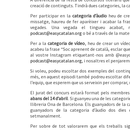
creació de continguts. Tindrà dues categories, la ca
Per participar en la
categoria d’àudio
heu de cre
missatge, haureu de fer aparèixer i acabar la fr
vegades. Una vegada el tingueu acabat, n
podcast@easycatalan.org
o bé a través de la mat
Per a la
categoria de vídeo
, heu de crear un víd
acabeu la frase “Soc aprenent de català, esclar q
al vostre Instagram etiquetant-nos amb @easyca
podcast@easycatalan.org
,
i nosaltres el penjarem
Si voleu, podeu escoltar dos exemples del conti
més, en aquest episodi també podreu escoltar dif
l’equip, que esperem que us serveixin per comprar, r
El jurat del concurs estarà format pels membres d
abans del 14 d’abril
. Si guanyeu una de les categori
llibreria Ona de Barcelona. Els guanyadors de la c
guanyadors de la categoria d’àudio dos dies
setmanalment.
Per sobre de tot valorarem que els treballs sigu