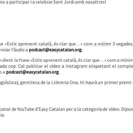
vos a participar i a celebrar Sant Jordi amb nosaltres!
rase «Estic aprenent català, és clar que…» com a mínim 3 vegades
nviar l’àudio a
podcast@easycatalan.org
.
 dient la frase «Estic aprenent català, és clar que…» com a míni
ada cop. Cal publicar el vídeo a Instagram etiquetant el compt
lo a
podcast@easycatalan.org
.
ingüística), gentilesa de la Llibreria Ona. Hi haurà un primer premi 
 canal de YouTube d’Easy Catalan per a la categoria de vídeo. Dijou
io.