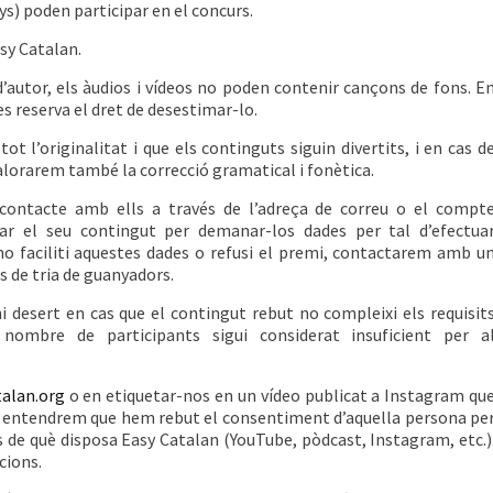
ys) poden participar en el concurs.
sy Catalan.
d’autor, els àudios i vídeos no poden contenir cançons de fons. E
es reserva el dret de desestimar-lo.
t l’originalitat i que els continguts siguin divertits, i en cas d
alorarem també la correcció gramatical i fonètica.
contacte amb ells a través de l’adreça de correu o el compt
bar el seu contingut per demanar-los dades per tal d’efectua
o faciliti aquestes dades o refusi el premi, contactarem amb u
s de tria de guanyadors.
i desert en cas que el contingut rebut no compleixi els requisit
nombre de participants sigui considerat insuficient per a
alan.org
o en etiquetar-nos en un vídeo publicat a Instagram qu
s, entendrem que hem rebut el consentiment d’aquella persona pe
s de què disposa Easy Catalan (YouTube, pòdcast, Instagram, etc.)
cions.