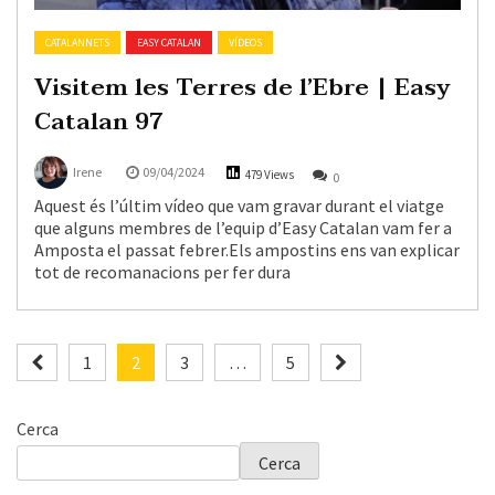
CATALANNETS
EASY CATALAN
VÍDEOS
Visitem les Terres de l’Ebre | Easy
Catalan 97
Irene
09/04/2024
479 Views
0
Aquest és l’últim vídeo que vam gravar durant el viatge
que alguns membres de l’equip d’Easy Catalan vam fer a
Amposta el passat febrer.Els ampostins ens van explicar
tot de recomanacions per fer dura
Paginació
1
2
3
…
5
de
Cerca
les
Cerca
entrades