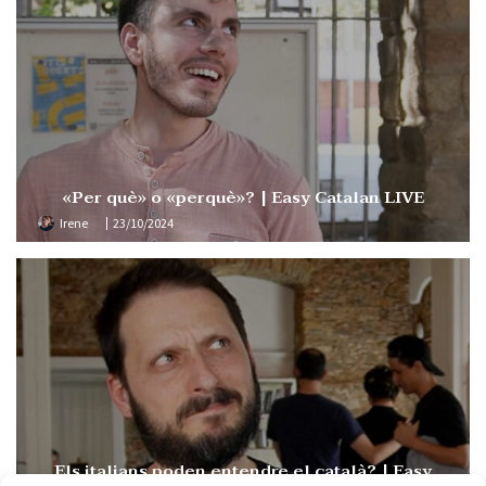
«Per què» o «perquè»? | Easy Catalan LIVE
Irene
23/10/2024
Els italians poden entendre el català? | Easy