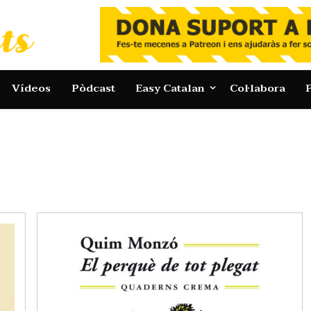
Vídeos
Pòdcast
Easy Catalan
Col·labora