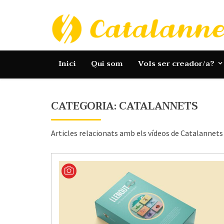
Skip
to
content
Catalannets
Inici
Qui som
Vols ser creador/a?
CATEGORIA:
CATALANNETS
Articles relacionats amb els vídeos de Catalannets