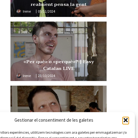
realment pensa la gent
Irene
05/11/2024
«Per què» o «perquè»? | Easy
Catalan LIVE
Irene
23/10/2024
Gestionar el consentiment de les galetes
Els italians poden entendre el
català? | Easy Catalan 109
s millors experiències, utilitzem tecnologies com ara galetes per emmagatzemar i/o
informació del dispositiu. Donar el consentiment a aquestes tecnologies ens