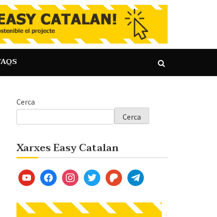
FAQS
Cerca
Cerca
Xarxes Easy Catalan
youtube
facebook
instagram
twitter
patreon
telegram