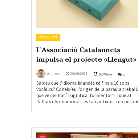
CATALANNETS
L’Associació Catalannets
impulsa el projecte «Llengut»
Andreu
29/09/2023
563 Views
0
Sabíeu que l’idioma islandès té fins a 16 sons
vocàlics? Coneixíeu l’origen de la paraula treball
que ve del llatí i significa ‘turmentar’? I que al
Pallars els enamorats es fan potxons i no peton