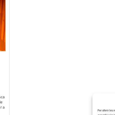
sca
de
r a
Per oferir le
accedir a la 