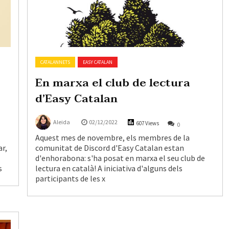
CATALANNETS
EASY CATALAN
En marxa el club de lectura
d’Easy Catalan
Aleida
02/12/2022
607 Views
0
Aquest mes de novembre, els membres de la
ar,
comunitat de Discord d'Easy Catalan estan
d'enhorabona: s'ha posat en marxa el seu club de
s
lectura en català! A iniciativa d'alguns dels
participants de les x