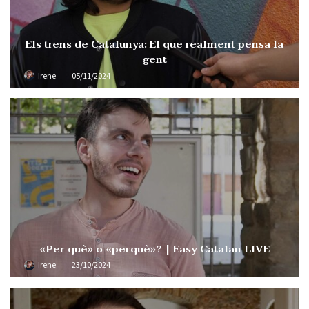
Els trens de Catalunya: El que realment pensa la
gent
Irene
05/11/2024
«Per què» o «perquè»? | Easy Catalan LIVE
Irene
23/10/2024