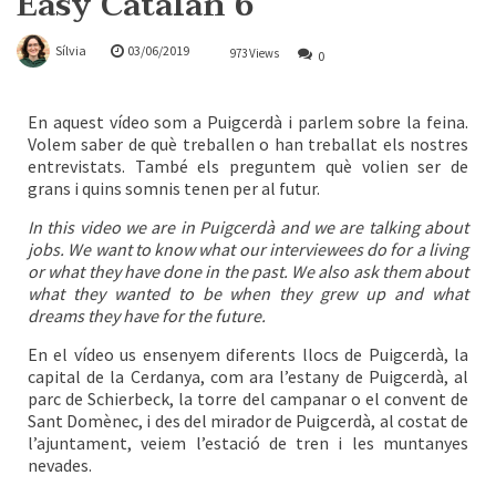
Easy Catalan 6
Sílvia
03/06/2019
973 Views
0
En aquest vídeo som a Puigcerdà i parlem sobre la feina.
Volem saber de què treballen o han treballat els nostres
entrevistats. També els preguntem què volien ser de
grans i quins somnis tenen per al futur.
In this video we are in Puigcerdà and we are talking about
jobs. We want to know what our interviewees do for a living
or what they have done in the past. We also ask them about
what they wanted to be when they grew up and what
dreams they have for the future.
En el vídeo us ensenyem diferents llocs de Puigcerdà, la
capital de la Cerdanya, com ara l’estany de Puigcerdà, al
parc de Schierbeck, la torre del campanar o el convent de
Sant Domènec, i des del mirador de Puigcerdà, al costat de
l’ajuntament, veiem l’estació de tren i les muntanyes
nevades.