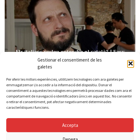
Els italians poden entendre el català? | Easy
Catalan 109
Gestionar el consentiment de les
Irene
15/10/2024
galetes
Per oferir les millors experiències, utilitzem tecnologies com ara galetes per
emmagatzemar i/o accedir a la informació del dispositiu. Donar el
consentiment a aquestes tecnologies ens permetrà processar dades com ara el
comportament de navegació o identificadors únics en aquest lloc. No consentir
o retirar el consentiment, pot afectar negativament determinades
característiques i funcions.
Accepta
Per què els catalans no parlen en català? | Easy
Denega