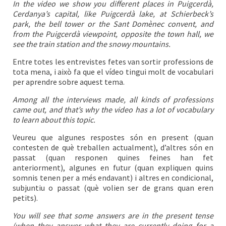
In the video we show you different places in Puigcerdà,
Cerdanya’s capital, like Puigcerdà lake, at Schierbeck’s
park, the bell tower or the Sant Domènec convent, and
from the Puigcerdà viewpoint, opposite the town hall, we
see the train station and the snowy mountains.
Entre totes les entrevistes fetes van sortir professions de
tota mena, i això fa que el vídeo tingui molt de vocabulari
per aprendre sobre aquest tema.
Among all the interviews made, all kinds of professions
came out, and that’s why the video has a lot of vocabulary
to learn about this topic.
Veureu que algunes respostes són en present (quan
contesten de què treballen actualment), d’altres són en
passat (quan responen quines feines han fet
anteriorment), algunes en futur (quan expliquen quins
somnis tenen per a més endavant) i altres en condicional,
subjuntiu o passat (què volien ser de grans quan eren
petits).
You will see that some answers are in the present tense
(when they answer what they are currently doing for a