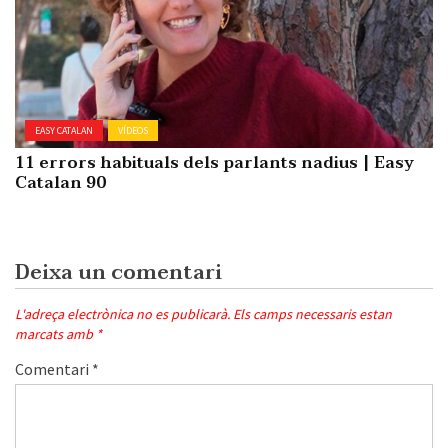
EASY CATALAN
VÍDEOS
11 errors habituals dels parlants nadius | Easy
Catalan 90
Deixa un comentari
L'adreça electrònica no es publicarà.
Els camps necessaris estan
marcats amb
*
Comentari
*