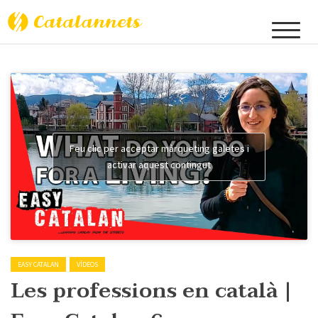
Catalannets
Feu clic per acceptar màrqueting galetes i
activar aquest contingut
EASY CATALAN
VÍDEOS
Les professions en català |