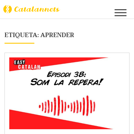
Skip
to
Catalannets
content
ETIQUETA:
APRENDER