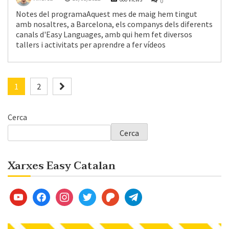
0
Notes del programaAquest mes de maig hem tingut
amb nosaltres, a Barcelona, els companys dels diferents
canals d'Easy Languages, amb qui hem fet diversos
tallers i activitats per aprendre a fer vídeos
Paginació
1
2
de
Cerca
les
Cerca
entrades
Xarxes Easy Catalan
youtube
facebook
instagram
twitter
patreon
telegram