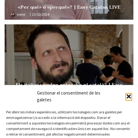
«Per què» o «perquè»? | Easy Catalan LIVE
Irene
23/10/2024
Els italians poden entendre el català? | Easy
Catalan 109
Gestionar el consentiment de les
Irene
15/10/2024
galetes
Per oferir les millors experiències, utilitzem tecnologies com ara galetes per
emmagatzemar i/o accedir a la informació del dispositiu. Donar el
consentiment a aquestes tecnologies ens permetrà processar dades com ara el
comportament de navegació o identificadors únics en aquest lloc. No consentir
o retirar el consentiment, pot afectar negativament determinades