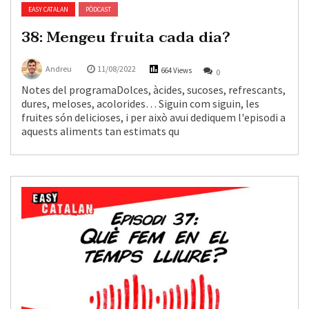
EASY CATALAN
PÒDCAST
38: Mengeu fruita cada dia?
Andreu
11/08/2022
664 Views
0
Notes del programaDolces, àcides, sucoses, refrescants,
dures, meloses, acolorides… Siguin com siguin, les
fruites són delicioses, i per això avui dediquem l'episodi a
aquests aliments tan estimats qu