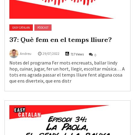
EASY CATALAN
PÒDCAST
37: Què fem en el temps lliure?
Andreu
29/07/2022
717 Views
0
Notes del programa Fer mots encreuats, ballar lindy
hop, cuinar, jugar, fer un hort, llegir, escoltar música… A
tots ens agrada passar el temps lliure fent alguna cosa
que ens diverteix, que ens distr