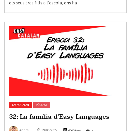
els seus tres fills a l'escola, ens ha
EASY CATALAN
PÒDCAST
32: La família d’Easy Languages
Andreu
19/05/2022
600 Views