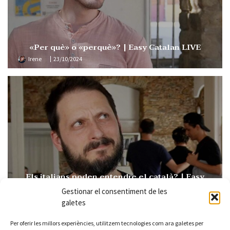
«Per què» o «perquè»? | Easy Catalan LIVE
Irene
23/10/2024
Els italians poden entendre el català? | Easy
Catalan 109
Gestionar el consentiment de les
Irene
15/10/2024
galetes
Per oferir les millors experiències, utilitzem tecnologies com ara galetes per