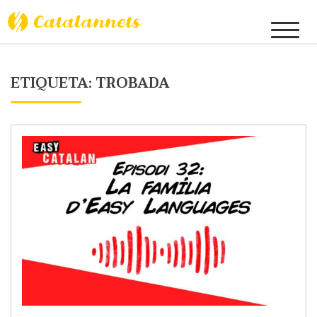
Skip
to
Catalannets
content
ETIQUETA:
TROBADA