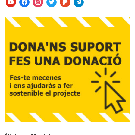
youtube
facebook
instagram
twitter
patreon
telegram