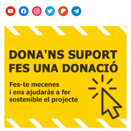
youtube
facebook
instagram
twitter
patreon
telegram