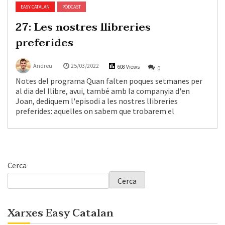
EASY CATALAN
PÒDCAST
27: Les nostres llibreries
preferides
Andreu
25/03/2022
608 Views
0
Notes del programa Quan falten poques setmanes per
al dia del llibre, avui, també amb la companyia d'en
Joan, dediquem l'episodi a les nostres llibreries
preferides: aquelles on sabem que trobarem el
Cerca
Cerca
Xarxes Easy Catalan