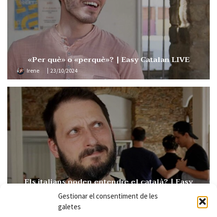
«Per què» o «perquè»? | Easy Catalan LIVE
Irene
23/10/2024
Els italians poden entendre el català? | Easy
Catalan 109
Gestionar el consentiment de les
Irene
15/10/2024
galetes