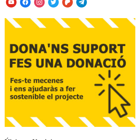
youtube
facebook
instagram
twitter
patreon
telegram