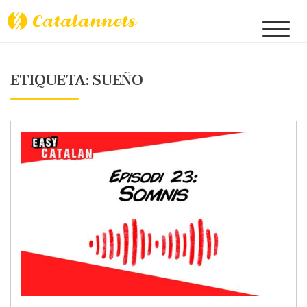
Skip
to
Catalannets
content
ETIQUETA:
SUEÑO