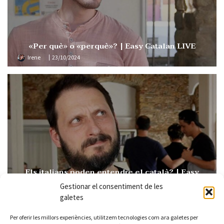
«Per què» o «perquè»? | Easy Catalan LIVE
Irene
23/10/2024
Els italians poden entendre el català? | Easy
Catalan 109
Gestionar el consentiment de les
Irene
15/10/2024
galetes
Per oferir les millors experiències, utilitzem tecnologies com ara galetes per