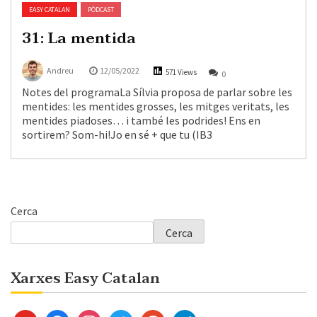
EASY CATALAN
PÒDCAST
31: La mentida
Andreu
12/05/2022
571 Views
0
Notes del programaLa Sílvia proposa de parlar sobre les
mentides: les mentides grosses, les mitges veritats, les
mentides piadoses… i també les podrides! Ens en
sortirem? Som-hi!Jo en sé + que tu (IB3
Cerca
Cerca
Xarxes Easy Catalan