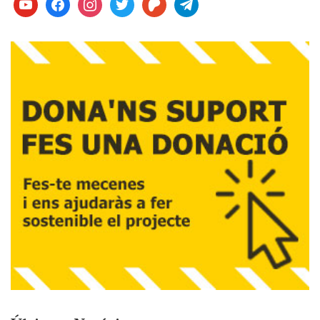
youtube
facebook
instagram
twitter
patreon
telegram