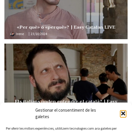
«Per què» o «perquè»? | Easy Catalan LIVE
Irene
23/10/2024
Els italians poden entendre el català? | Easy
Catalan 109
Gestionar el consentiment de les
Irene
15/10/2024
galetes
Per oferir les millors experiències, utilitzem tecnologies com ara galetes per