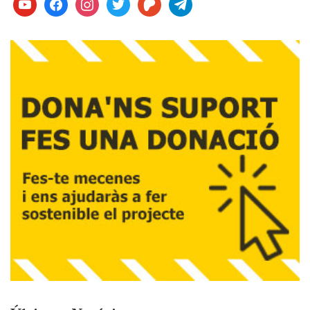
youtube
facebook
instagram
twitter
patreon
telegram