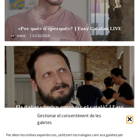
«Per què» o «perquè»? | Easy Catalan LIVE
Irene
23/10/2024
Els italians poden entendre el català? | Easy
Catalan 109
Gestionar el consentiment de les
Irene
15/10/2024
galetes
Per oferir les millors experiències, utilitzem tecnologies com ara galetes per