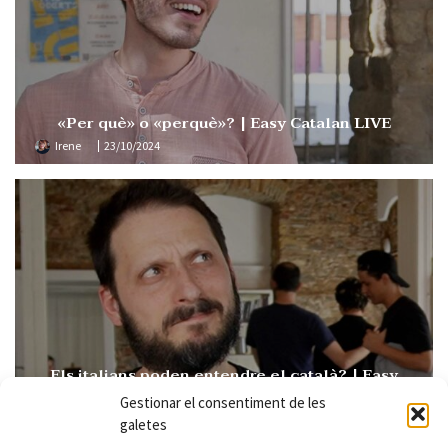
«Per què» o «perquè»? | Easy Catalan LIVE
Irene
23/10/2024
Els italians poden entendre el català? | Easy
Catalan 109
Gestionar el consentiment de les
Irene
15/10/2024
galetes