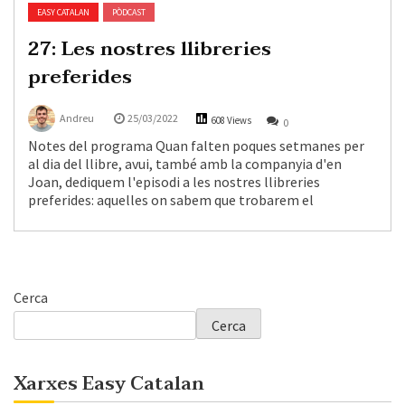
EASY CATALAN
PÒDCAST
27: Les nostres llibreries
preferides
Andreu
25/03/2022
608 Views
0
Notes del programa Quan falten poques setmanes per
al dia del llibre, avui, també amb la companyia d'en
Joan, dediquem l'episodi a les nostres llibreries
preferides: aquelles on sabem que trobarem el
Cerca
Cerca
Xarxes Easy Catalan