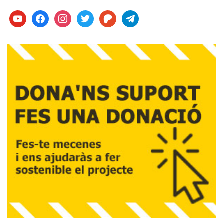
youtube
facebook
instagram
twitter
patreon
telegram