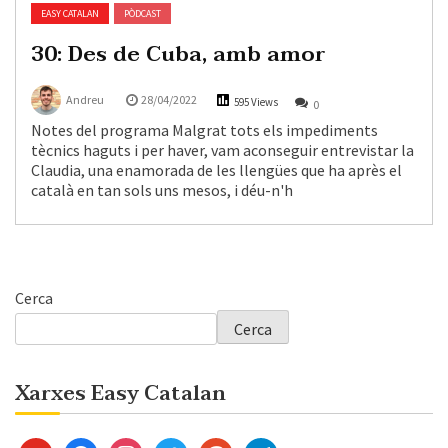
EASY CATALAN
PÒDCAST
30: Des de Cuba, amb amor
Andreu
28/04/2022
595 Views
0
Notes del programa Malgrat tots els impediments
tècnics haguts i per haver, vam aconseguir entrevistar la
Claudia, una enamorada de les llengües que ha après el
català en tan sols uns mesos, i déu-n'h
Cerca
Cerca
Xarxes Easy Catalan