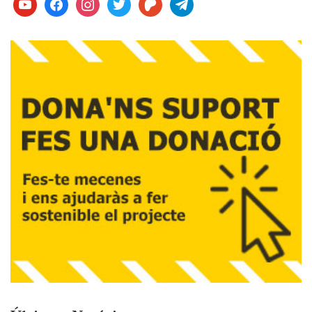
youtube
facebook
instagram
twitter
patreon
telegram