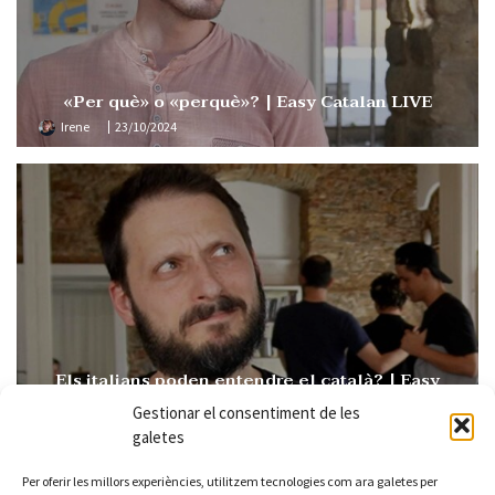
«Per què» o «perquè»? | Easy Catalan LIVE
Irene
23/10/2024
Els italians poden entendre el català? | Easy
Catalan 109
Gestionar el consentiment de les
Irene
15/10/2024
galetes
Per oferir les millors experiències, utilitzem tecnologies com ara galetes per